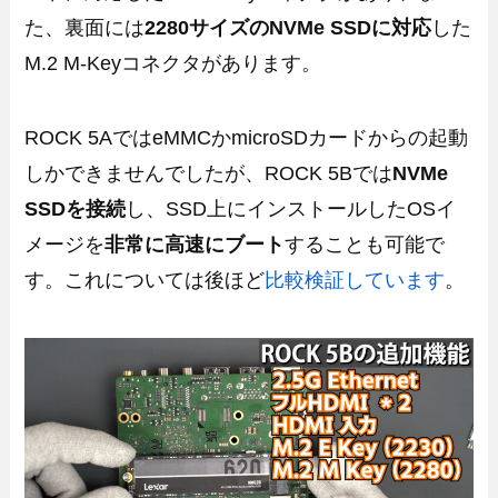
た、裏面には
2280サイズのNVMe SSDに対応
した
M.2 M-Keyコネクタがあります。
ROCK 5AではeMMCかmicroSDカードからの起動
しかできませんでしたが、ROCK 5Bでは
NVMe
SSDを接続
し、SSD上にインストールしたOSイ
メージを
非常に高速にブート
することも可能で
す。これについては後ほど
比較検証しています
。