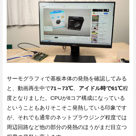
サーモグラフィで基板本体の発熱を確認してみる
と、動画再生中で
71～73℃
、
アイドル時で61℃
程
度となりました。CPUが8コア構成になっている
ということもありそこそこ発熱している印象です
が、それでも通常のネットブラウジング程度では
周辺回路など他の部分の発熱のほうがまだ目立つ