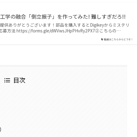
工学の融合「倒立振子」を作ってみた! 難しすぎだろ!!
ジキー) 提供ありがとうございます！部品を購入するとDigikeyからミステリ
 https://forms.gle/dWVwsJHpPHvRy2PX7②こちらの…
動画はこちらからどうぞ！
目次
）
チ）