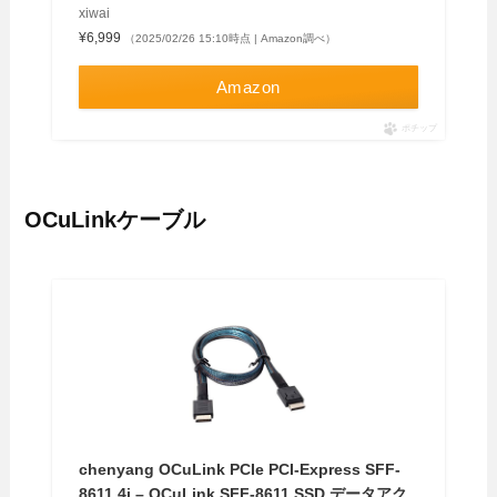
xiwai
¥6,999
（2025/02/26 15:10時点 | Amazon調べ）
Amazon
ポチップ
OCuLinkケーブル
chenyang OCuLink PCIe PCI-Express SFF-
8611 4i – OCuLink SFF-8611 SSD データアク