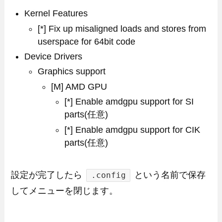
Kernel Features
[*] Fix up misaligned loads and stores from
userspace for 64bit code
Device Drivers
Graphics support
[M] AMD GPU
[*] Enable amdgpu support for SI
parts(任意)
[*] Enable amdgpu support for CIK
parts(任意)
設定が完了したら
という名前で保存
.config
してメニューを閉じます。