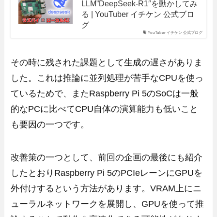
LLM”DeepSeek-R1″を動かしてみ
る | YouTuber イチケン 公式ブロ
グ
YouTuber イチケン 公式ブログ
その時に残された課題として生成の遅さがありま
した。これは推論に並列処理が苦手なCPUを使っ
ているためで、またRaspberry Pi 5のSoCは一般
的なPCに比べてCPU自体の演算能力も低いこと
も要因の一つです。
改善策の一つとして、前回の企画の最後にも紹介
したとおりRaspberry Pi 5のPCIeレーンにGPUを
外付けするという方法があります。VRAM上にニ
ューラルネットワークを展開し、GPUを使って推