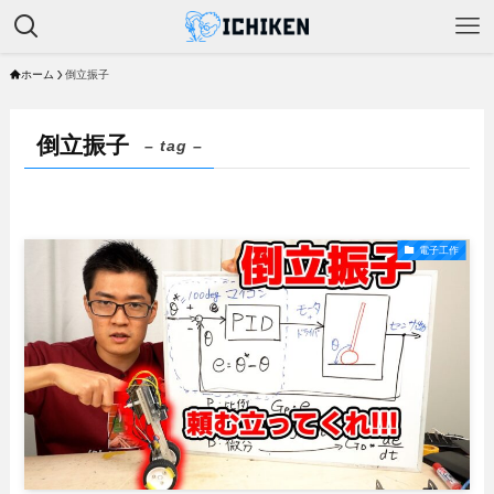
ホーム
倒立振子
倒立振子
– tag –
電子工作