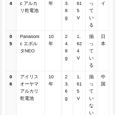
4
c アルカ
年
3.
61
っ
イ
リ乾電池
8
5
て
g
V
い
る
0
Panasoni
10
2
1.
揃
日
5
c エボル
年
4.
62
っ
本
タNEO
8
4
て
g
V
い
る
0
アイリス
10
2
1.
揃
中
6
オーヤマ
年
3.
61
っ
国
アルカリ
6
5
て
乾電池
g
V
い
な
い