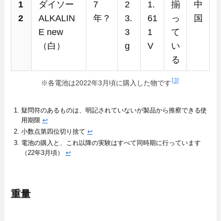
1
ダイソー
7
2
1.
揃
中
2
ALKALIN
年？
3.
61
っ
国
E new
3
1
て
（白）
g
V
い
る
3
※各電池は2022年3月頃に購入した物です
疑問符のあるものは、明記されていないが製品から推察できる使
用期限
↩︎
小数点第四位切り捨て
↩︎
電池の購入と、これ以降の実験はすべて同時期に行っています
（22年3月頃）
↩︎
重量