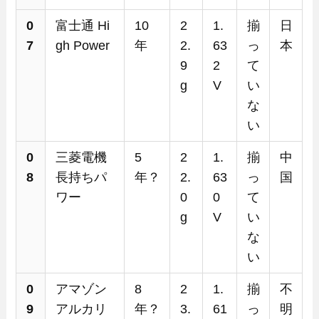
0
富士通 Hi
10
2
1.
揃
日
7
gh Power
年
2.
63
っ
本
9
2
て
g
V
い
な
い
0
三菱電機
5
2
1.
揃
中
8
長持ちパ
年？
2.
63
っ
国
ワー
0
0
て
g
V
い
な
い
0
アマゾン
8
2
1.
揃
不
9
アルカリ
年？
3.
61
っ
明