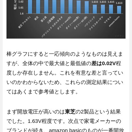
棒グラフにすると一応傾向のようなものは見えま
すが、全体の中で最大値と最低値の
差は0.02V
程
度しか存在しません。これを有意な差と言ってい
いのかわからないため、これらの測定結果につい
てはあくまで参考値とします。
まず開放電圧が高いのは
東芝
の2製品という結果
でした。1.63V程度です。次点で家電メーカーの
ブランドが続き、amazon basicのものが一番開放