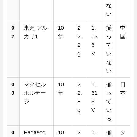
な
い
0
東芝 アル
10
2
1.
揃
中
2
カリ1
年
2.
63
っ
国
2
6
て
g
V
い
な
い
0
マクセル
10
2
1.
揃
日
3
ボルテー
年
2.
61
っ
本
ジ
8
5
て
g
V
い
る
0
Panasoni
10
2
1.
揃
タ