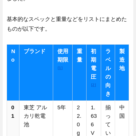
基本的なスペックと重量などをリストにまとめた
ものが以下です。
N
ブランド
使用
重
初
ラ
製
o
期限
量
期
ベ
造
電
ル
地
1
圧
の
向
2
き
0
東芝 アル
5年
2
1.
揃
中
1
カリ乾電
2.
63
っ
国
池
0
6
て
g
V
い