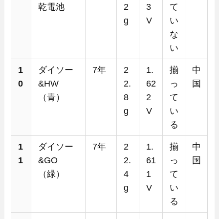
乾電池
2
3
て
g
V
い
な
い
1
ダイソー
7年
2
1.
揃
中
0
&HW
2.
62
っ
国
（青）
8
2
て
g
V
い
る
1
ダイソー
7年
2
1.
揃
中
1
&GO
2.
61
っ
国
（緑）
4
1
て
g
V
い
る